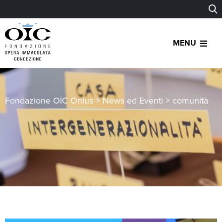
MENU
Fondazione OIC Onlus
>
News ed Eventi
>
comunità