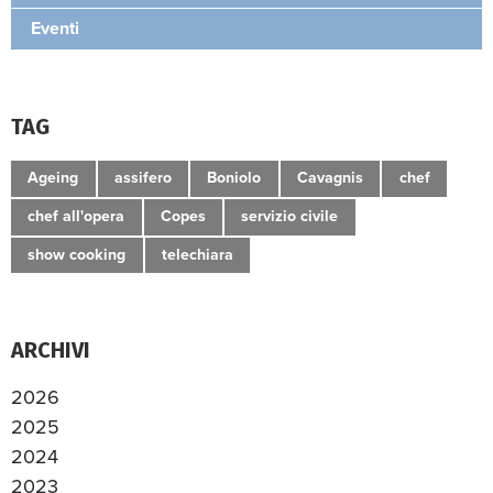
Eventi
TAG
Ageing
assifero
Boniolo
Cavagnis
chef
chef all'opera
Copes
servizio civile
show cooking
telechiara
ARCHIVI
2026
2025
2024
2023