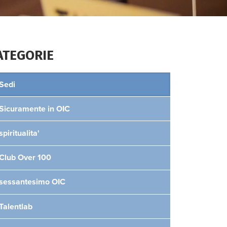
ATEGORIE
Sedi
Sicuramente in OIC
spiritualita'
Club Over 100
sessantesimo OIC
Talentlab