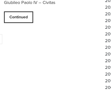
20
Giubileo Paolo IV – Civitas
20
20
Continued
20
20
20
20
20
20
20
20
20
20
20