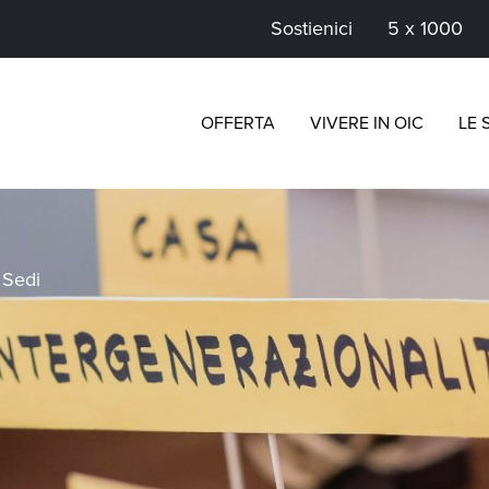
Sostienici
5 x 1000
OFFERTA
VIVERE IN OIC
LE 
>
Sedi