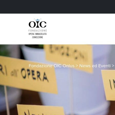
Fondazione OIC Onlus
>
News ed Eventi