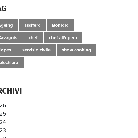
AG
Ageing
assifero
Boniolo
Cavagnis
chef
chef all'opera
Copes
servizio civile
show cooking
telechiara
RCHIVI
26
25
24
23