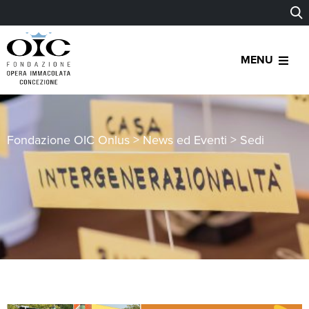
MENU
Fondazione OIC Onlus
>
News ed Eventi
>
Sedi