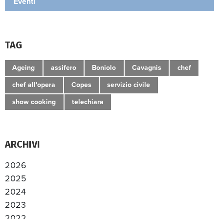
Eventi
TAG
Ageing
assifero
Boniolo
Cavagnis
chef
chef all'opera
Copes
servizio civile
show cooking
telechiara
ARCHIVI
2026
2025
2024
2023
2022