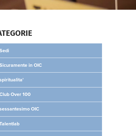
ATEGORIE
Sedi
Sicuramente in OIC
spiritualita'
Club Over 100
sessantesimo OIC
Talentlab