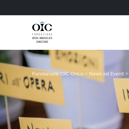
Fondazione OIC Onlus
>
News ed Eventi