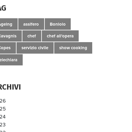
AG
Ageing
assifero
Boniolo
Cavagnis
chef
chef all'opera
Copes
servizio civile
show cooking
telechiara
RCHIVI
26
25
24
23