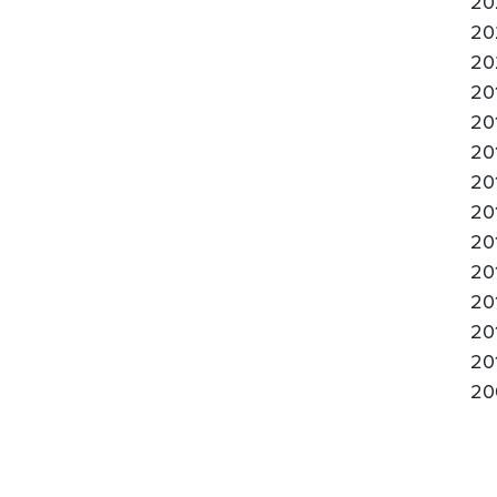
20
20
20
20
20
20
20
20
20
20
20
20
20
20