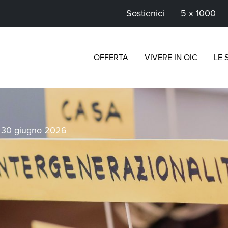
Sostienici
5 x 1000
OFFERTA
VIVERE IN OIC
LE 
>
30 giugno 2026