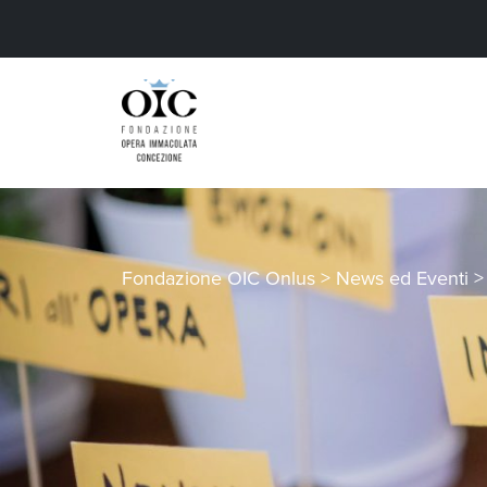
Fondazione OIC Onlus
>
News ed Eventi