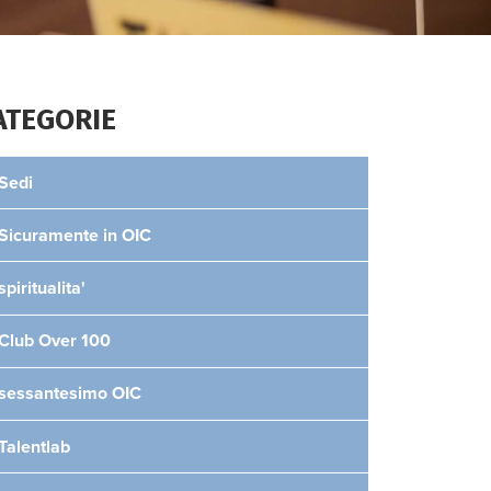
ATEGORIE
Sedi
Sicuramente in OIC
spiritualita'
Club Over 100
sessantesimo OIC
Talentlab