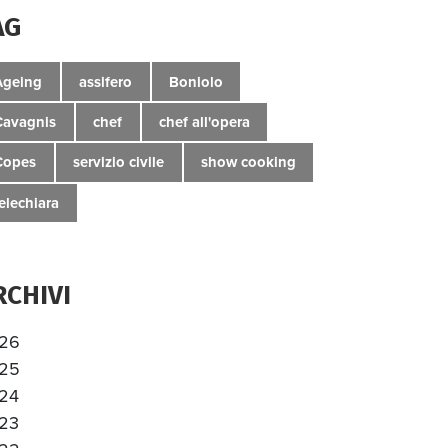
AG
Ageing
assifero
Boniolo
Cavagnis
chef
chef all'opera
Copes
servizio civile
show cooking
telechiara
RCHIVI
26
25
24
23