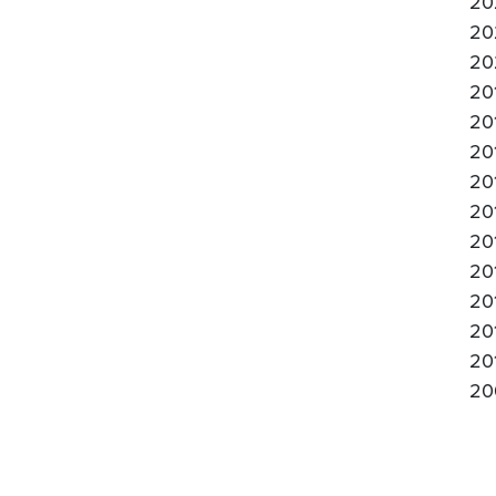
20
20
20
20
20
20
20
20
20
20
20
20
20
20