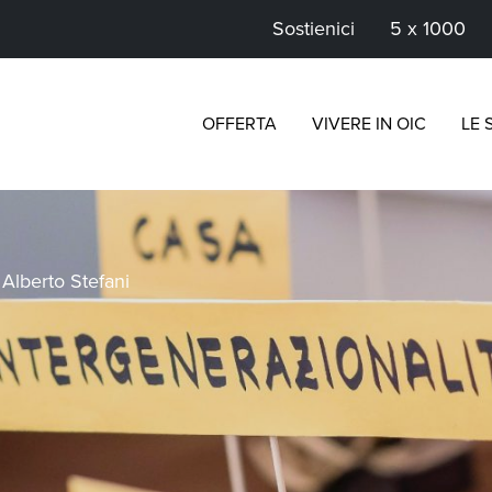
Sostienici
5 x 1000
OFFERTA
VIVERE IN OIC
LE 
>
Alberto Stefani