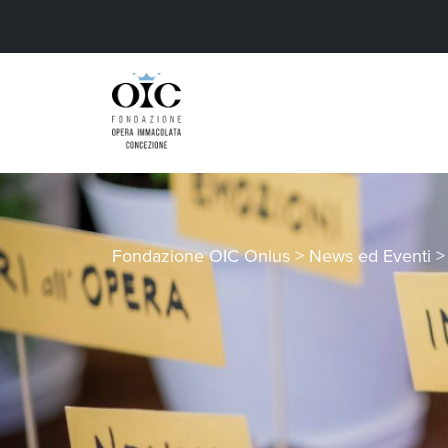
Fondazione OIC Onlus
>
News ed Eventi