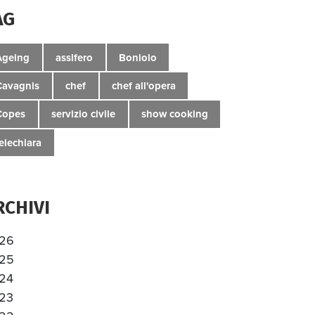
AG
Ageing
assifero
Boniolo
Cavagnis
chef
chef all'opera
Copes
servizio civile
show cooking
telechiara
RCHIVI
26
25
24
23