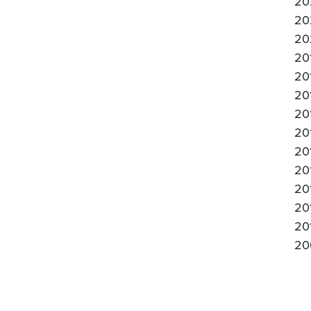
20
20
20
20
20
20
20
20
20
20
20
20
20
20