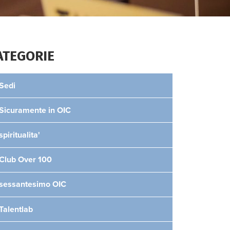
ATEGORIE
Sedi
Sicuramente in OIC
spiritualita'
Club Over 100
sessantesimo OIC
Talentlab