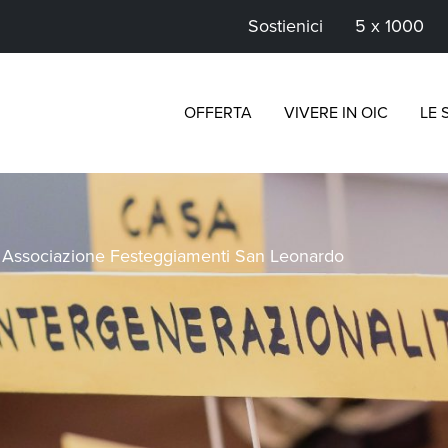
Sostienici
5 x 1000
OFFERTA
VIVERE IN OIC
LE 
>
Associazione Festeggiamenti San Leonardo