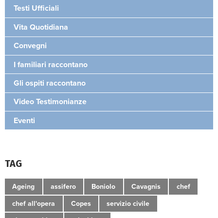
Testi Ufficiali
Vita Quotidiana
Convegni
I familiari raccontano
Gli ospiti raccontano
Video Testimonianze
Eventi
TAG
Ageing
assifero
Boniolo
Cavagnis
chef
chef all'opera
Copes
servizio civile