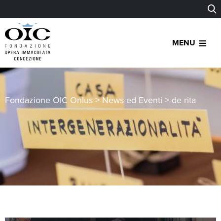
MENU
Fondazione OIC Onlus
>
News ed Eventi
>
de rita