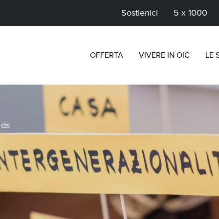
Sostienici
5 x 1000
OFFERTA
VIVERE IN OIC
LE 
>
ds