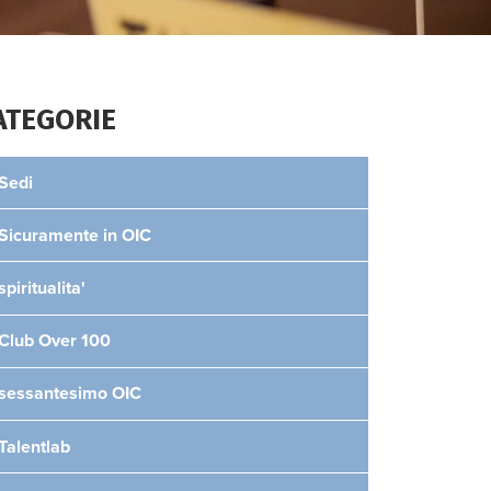
ATEGORIE
Sedi
Sicuramente in OIC
spiritualita'
Club Over 100
sessantesimo OIC
Talentlab