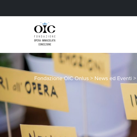
Fondazione OIC Onlus
>
News ed Eventi