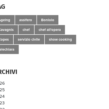
AG
Ageing
assifero
Boniolo
Cavagnis
chef
chef all'opera
Copes
servizio civile
show cooking
telechiara
RCHIVI
26
25
24
23