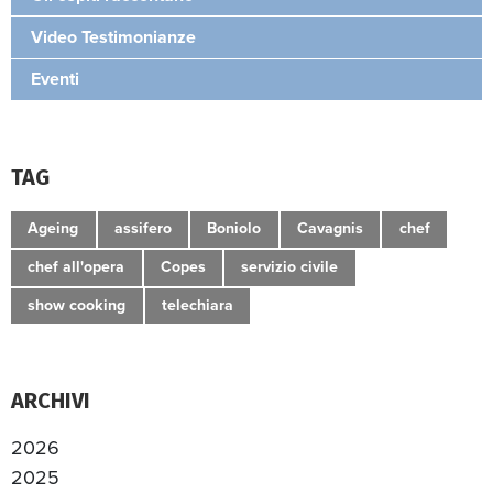
Video Testimonianze
Eventi
TAG
Ageing
assifero
Boniolo
Cavagnis
chef
chef all'opera
Copes
servizio civile
show cooking
telechiara
ARCHIVI
2026
2025