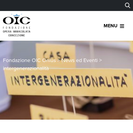
MENU
Fondazione OIC Onlus
>
News ed Eventi
>
intergenerazionalità