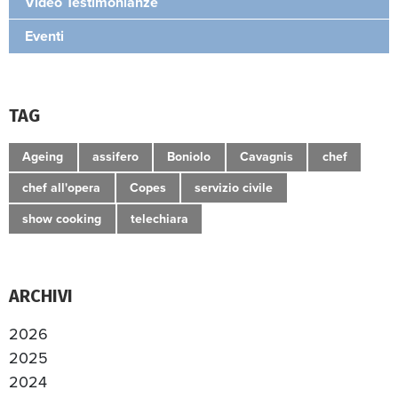
Video Testimonianze
Eventi
TAG
Ageing
assifero
Boniolo
Cavagnis
chef
chef all'opera
Copes
servizio civile
show cooking
telechiara
ARCHIVI
2026
2025
2024