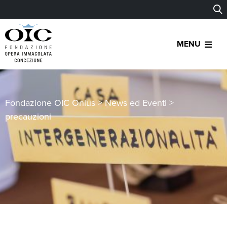
MENU
Fondazione OIC Onlus
>
News ed Eventi
>
precauzioni