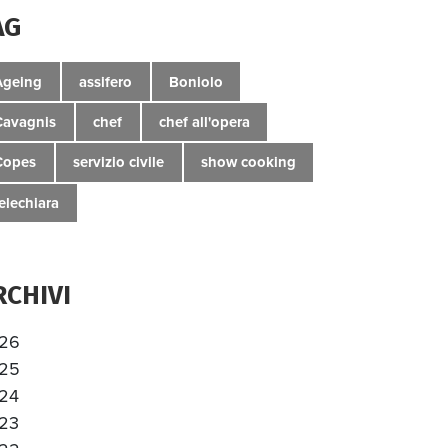
AG
Ageing
assifero
Boniolo
Cavagnis
chef
chef all'opera
Copes
servizio civile
show cooking
telechiara
RCHIVI
26
25
24
23