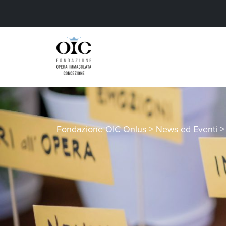
Fondazione OIC Onlus
>
News ed Eventi