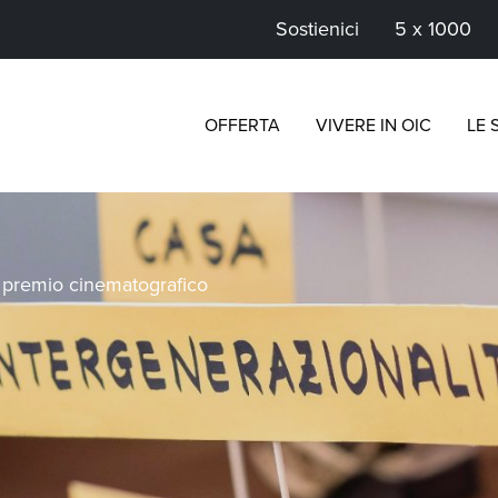
Sostienici
5 x 1000
OFFERTA
VIVERE IN OIC
LE 
>
premio cinematografico