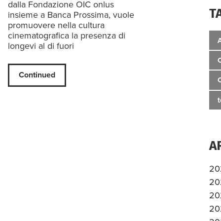
dalla Fondazione OIC onlus
T
insieme a Banca Prossima, vuole
promuovere nella cultura
cinematografica la presenza di
longevi al di fuori
Continued
A
20
20
20
20