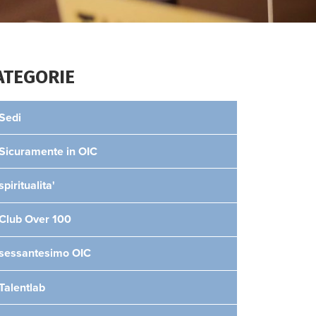
ATEGORIE
Sedi
Sicuramente in OIC
spiritualita'
Club Over 100
sessantesimo OIC
Talentlab