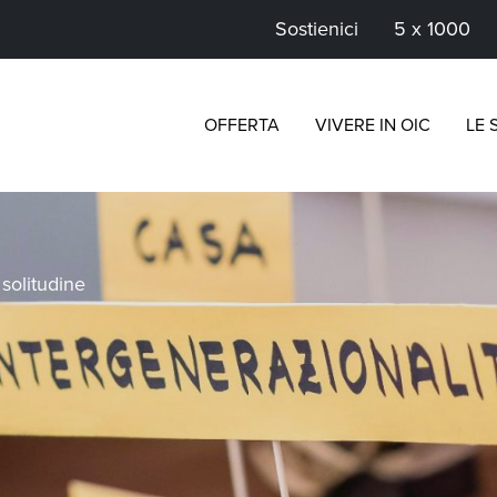
Sostienici
5 x 1000
OFFERTA
VIVERE IN OIC
LE 
>
solitudine