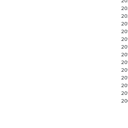
20
20
20
20
20
20
20
20
20
20
20
20
20
20