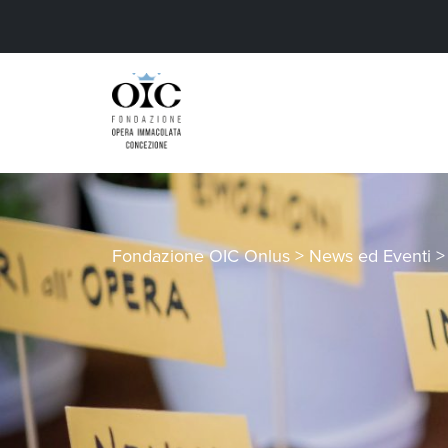
Fondazione OIC Onlus
>
News ed Eventi