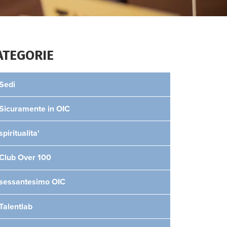
ATEGORIE
Sedi
Sicuramente in OIC
spiritualita'
Club Over 100
sessantesimo OIC
Talentlab