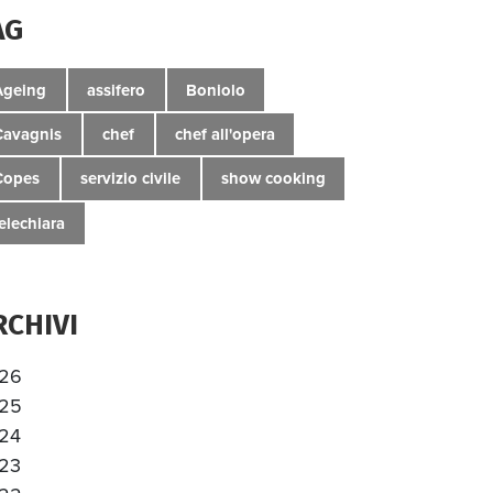
AG
Ageing
assifero
Boniolo
Cavagnis
chef
chef all'opera
Copes
servizio civile
show cooking
telechiara
RCHIVI
26
25
24
23