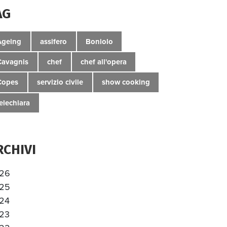
AG
Ageing
assifero
Boniolo
Cavagnis
chef
chef all'opera
Copes
servizio civile
show cooking
telechiara
RCHIVI
26
25
24
23