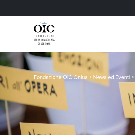
Fondazione OIC Onlus
>
News ed Eventi