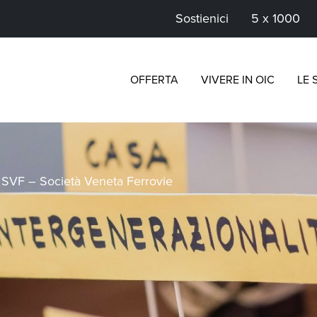
Sostienici
5 x 1000
OFFERTA
VIVERE IN OIC
LE 
>
SVF – Società Veneta Ferrovie