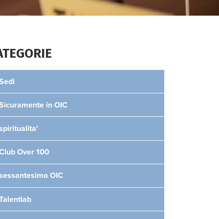
ATEGORIE
Sedi
Sicuramente in OIC
spiritualita'
Club Over 100
sessantesimo OIC
Talentlab