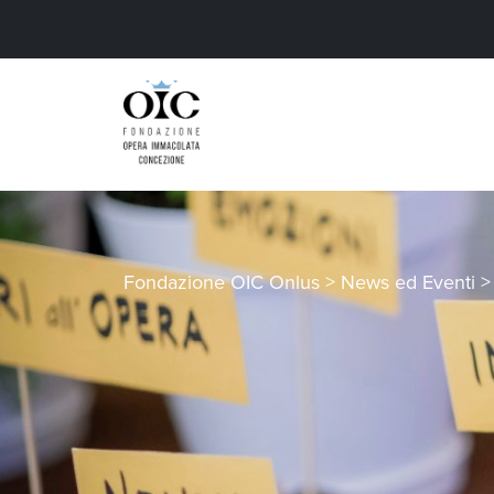
Fondazione OIC Onlus
>
News ed Eventi