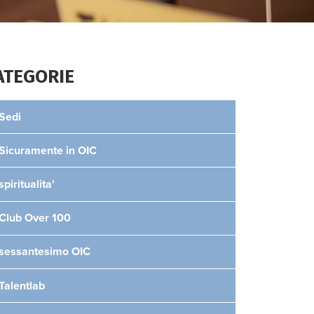
ATEGORIE
Sedi
Sicuramente in OIC
spiritualita'
Club Over 100
sessantesimo OIC
Talentlab