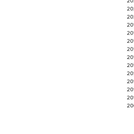
20
20
20
20
20
20
20
20
20
20
20
20
20
20