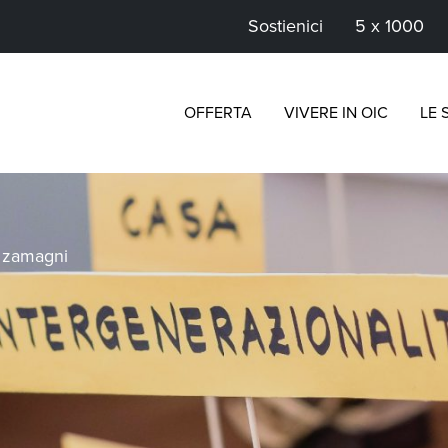
Sostienici
5 x 1000
OFFERTA
VIVERE IN OIC
LE 
>
zamagni