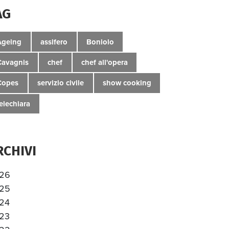
AG
Ageing
assifero
Boniolo
Cavagnis
chef
chef all'opera
Copes
servizio civile
show cooking
telechiara
RCHIVI
26
25
24
23