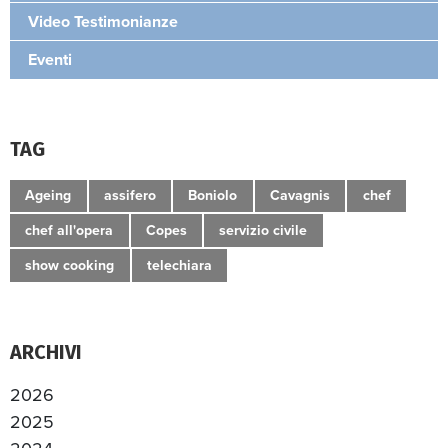
Video Testimonianze
Eventi
TAG
Ageing
assifero
Boniolo
Cavagnis
chef
chef all'opera
Copes
servizio civile
show cooking
telechiara
ARCHIVI
2026
2025