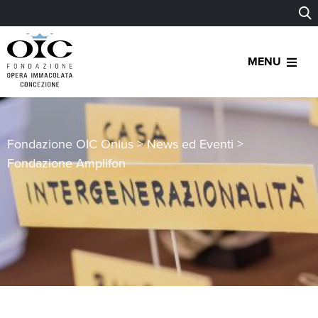
MENU
Fondazione OIC Onlus
>
News ed Eventi
>
Fondazione Amplifon