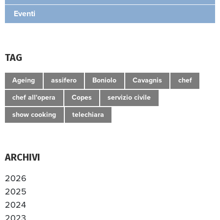
Eventi
TAG
Ageing
assifero
Boniolo
Cavagnis
chef
chef all'opera
Copes
servizio civile
show cooking
telechiara
ARCHIVI
2026
2025
2024
2023