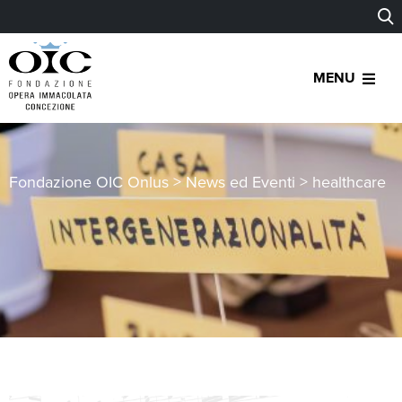
MENU
Fondazione OIC Onlus
>
News ed Eventi
>
healthcare