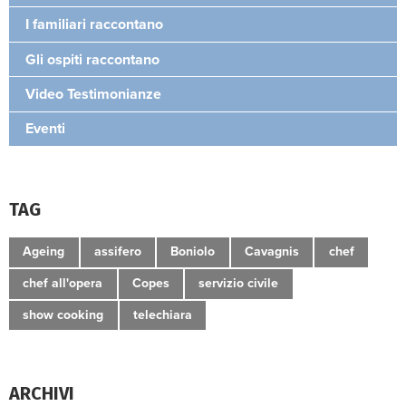
I familiari raccontano
Gli ospiti raccontano
Video Testimonianze
Eventi
TAG
Ageing
assifero
Boniolo
Cavagnis
chef
chef all'opera
Copes
servizio civile
show cooking
telechiara
ARCHIVI