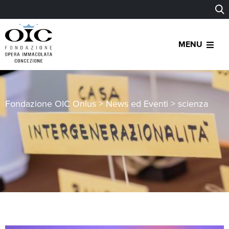
MENU
Fondazione OIC Onlus
>
News ed Eventi
>
scienza