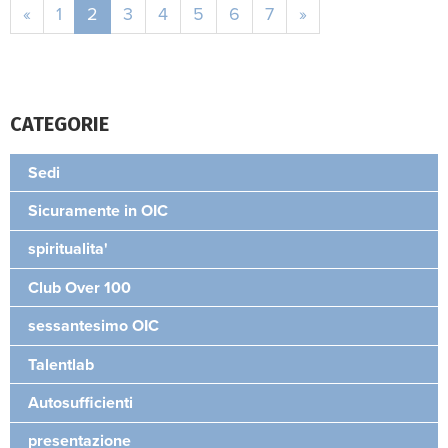
«
1
2
3
4
5
6
7
»
CATEGORIE
Sedi
Sicuramente in OIC
spiritualita'
Club Over 100
sessantesimo OIC
Talentlab
Autosufficienti
presentazione