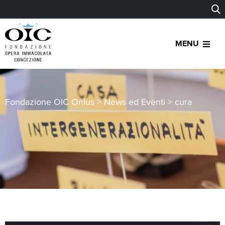
MENU
Fondazione OIC Onlus
>
News ed Eventi
>
cura