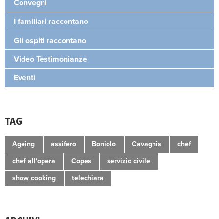
Convegni
I familiari raccontano
Gli ospiti raccontano
Video Testimonianze
Eventi
TAG
Ageing
assifero
Boniolo
Cavagnis
chef
chef all'opera
Copes
servizio civile
show cooking
telechiara